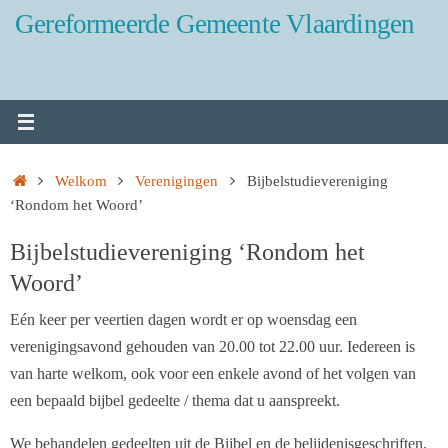
Ga
Gereformeerde Gemeente Vlaardingen
naar
de
inhoud
Home
Welkom
Verenigingen
Bijbelstudievereniging
‘Rondom het Woord’
Bijbelstudievereniging ‘Rondom het
Woord’
Eén keer per veertien dagen wordt er op woensdag een
verenigingsavond gehouden van 20.00 tot 22.00 uur. Iedereen is
van harte welkom, ook voor een enkele avond of het volgen van
een bepaald bijbel gedeelte / thema dat u aanspreekt.
We behandelen gedeelten uit de Bijbel en de belijdenisgeschriften.